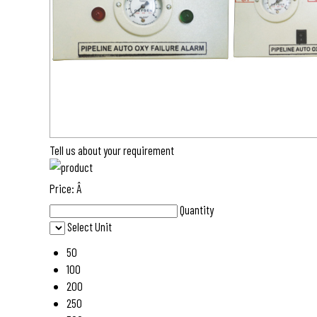
Tell us about your requirement
Price:
Â
Quantity
Select Unit
50
100
200
250